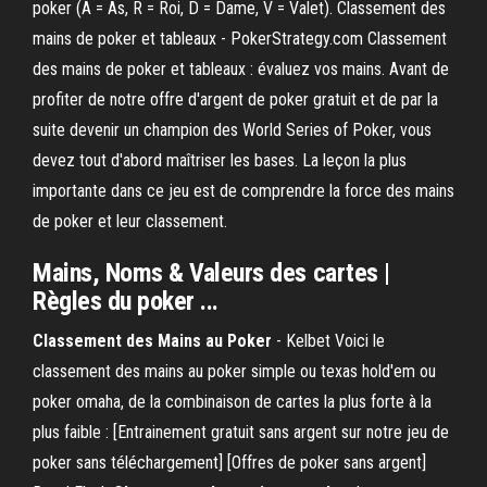
poker (A = As, R = Roi, D = Dame, V = Valet). Classement des
mains de poker et tableaux - PokerStrategy.com Classement
des mains de poker et tableaux : évaluez vos mains. Avant de
profiter de notre offre d'argent de poker gratuit et de par la
suite devenir un champion des World Series of Poker, vous
devez tout d'abord maîtriser les bases. La leçon la plus
importante dans ce jeu est de comprendre la force des mains
de poker et leur classement.
Mains, Noms & Valeurs des cartes |
Règles du poker ...
Classement
des
Mains
au
Poker
- Kelbet Voici le
classement des mains au poker simple ou texas hold'em ou
poker omaha, de la combinaison de cartes la plus forte à la
plus faible : [Entrainement gratuit sans argent sur notre jeu de
poker sans téléchargement] [Offres de poker sans argent]