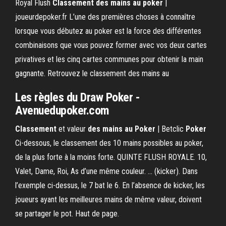
Royal Flush
Classement
des
mains
au
poker
|
joueurdepoker.fr L’une des premières choses à connaître
lorsque vous débutez au poker est la force des différentes
combinaisons que vous pouvez former avec vos deux cartes
privatives et les cinq cartes communes pour obtenir la main
gagnante. Retrouvez le classement des mains au
Les règles du Draw
Poker
-
Avenuedupoker.com
Classement
et valeur
des
mains
au
Poker
| Betclic
Poker
Ci-dessous, le classement des 10 mains possibles au poker,
de la plus forte à la moins forte. QUINTE FLUSH ROYALE. 10,
Valet, Dame, Roi, As d’une même couleur. ... (kicker). Dans
l’exemple ci-dessus, le 7 bat le 6. En l’absence de kicker, les
joueurs ayant les meilleures mains de même valeur, doivent
se partager le pot. Haut de page.