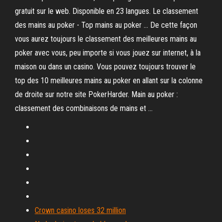
gratuit sur le web. Disponible en 23 langues. Le classement
des mains au poker - Top mains au poker ... De cette façon
vous aurez toujours le classement des meilleures mains au
poker avec vous, peu importe si vous jouez sur internet, à la
maison ou dans un casino. Vous pouvez toujours trouver le
top des 10 meilleures mains au poker en allant sur la colonne
de droite sur notre site PokerHarder. Main au poker :
classement des combinaisons de mains et ...
Crown casino loses 32 million