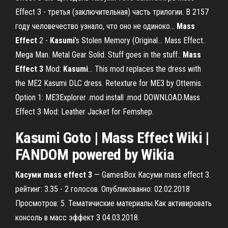
Effect 3 - третья (заключительная) часть трилогии. В 2157
году человечество узнало, что оно не одиноко...
Mass
Effect
2 -
Kasumi
's Stolen Memory (Original… Mass Effect.
Mega Man. Metal Gear Solid. Stuff goes in the stuff.:
Mass
Effect
3
Mod:
Kasumi
… This mod replaces the dress with
the ME2 Kasumi DLC dress. Retexture for ME3 by Ottemis.
Option 1: ME3Explorer .mod install .mod DOWNLOAD.Mass
Effect 3 Mod: Leather Jacket for Femshep.
Kasumi
Goto |
Mass
Effect
Wiki |
FANDOM powered by Wikia
Касуми
mass
effect
3
— GamesBox Касуми mass effect 3.
рейтинг: 3.35 - 2 голосов. Опубликованно: 02.02.2018
Просмотров: 5. Тематичиские материалы.Как активировать
консоль в масс эффект 3 04.03.2018.