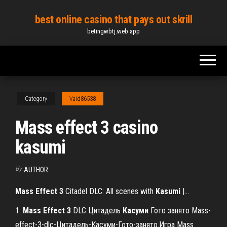
Skip
best online casino that pays out skrill
to
betingwbtj.web.app
the
content
Category
Vaid86538
Mass effect 3 casino
kasumi
By
AUTHOR
Mass
Effect
3
Citadel DLC: All scenes with
Kasumi
|…
1.
Mass
Effect
3
DLC Цитадель
Касуми
Гото занято Mass-
effect-3-dlc-Цитадель-Касуми-Гото-занято.Игра Mass