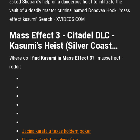
asked Shepard’s help on a dangerous heist to infiltrate the
vault of a deadly master criminal named Donovan Hock. 'mass
effect kasumi' Search - XVIDEOS.COM
Mass
Effect
3
- Citadel DLC -
Kasumi
's Heist (Silver Coast…
Where do I
find Kasumi in Mass Effect 3
? : masseffect -
reddit
Jacina karata u texas holdem poker
Flaming 7s slot machine free