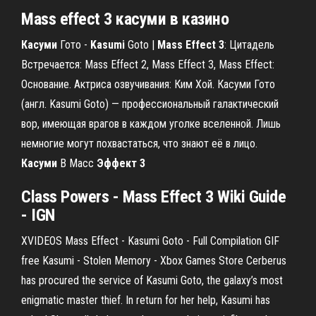
Mass
effect
3
касуми
в
казино
Касуми
Гото -
Kasumi
Goto |
Mass
Effect
3
: Цитадель
Встречается: Mass Effect 2, Mass Effect 3, Mass Effect:
Основание. Актриса озвучивания: Ким Хой. Касуми Гото
(англ. Kasumi Goto) — профессиональный галактический
вор, имеющая врагов в каждом уголке вселенной. Лишь
немногие могут похвастаться, что знают её в лицо.
Касуми
В Масс
Эффект
3
Class Powers -
Mass Effect
3
Wiki Guide
- IGN
XVIDEOS Mass Effect - Kasumi Goto - Full Compilation GIF
free Kasumi - Stolen Memory - Xbox Games Store Cerberus
has procured the service of Kasumi Goto, the galaxy’s most
enigmatic master thief. In return for her help, Kasumi has